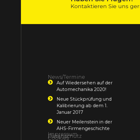
Kontaktieren Sie uns ger
News/Termine
Auf Wiedersehen auf der
Automechanika 2020!
Neue Stückprüfung und
Kalibrierung ab dem 1.
Januar 2017
Neuer Meilenstein in der
AHS-Firmengeschichte
Impressum
Datenschutz
Cookies