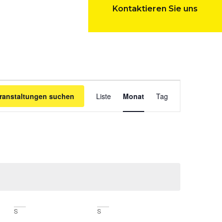
Kontaktieren Sie uns
Veranstaltu
ranstaltungen suchen
Liste
Monat
Tag
Ansichten-
Navigation
S
S