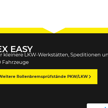
EX EASY
für kleinere LKW-Werkstätten, Speditionen
0 Fahrzeuge
Weitere Rollenbremsprüfstände PKW/LKW