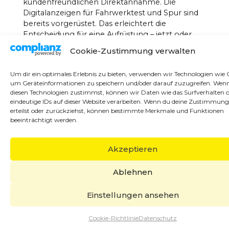
kundenfreundlichen Direktannahme. Die
Digitalanzeigen für Fahrwerktest und Spur sind
bereits vorgerüstet. Das erleichtert die
Entscheidung für eine Aufrüstung – jetzt oder
später. Nicht zu vergessen: Der AHS
Cookie-Zustimmung verwalten
Fahwerktester basiert auf dem BOGE-Prinzip
und ist eine aktive Verkaufshilfe. Defekte
Um dir ein optimales Erlebnis zu bieten, verwenden wir Technologien wie 
Stoßdämpfer werden schnell und präzise
um Geräteinformationen zu speichern und/oder darauf zuzugreifen. Wen
ermittelt.
diesen Technologien zustimmst, können wir Daten wie das Surfverhalten 
eindeutige IDs auf dieser Website verarbeiten. Wenn du deine Zustimmung
erteilst oder zurückziehst, können bestimmte Merkmale und Funktionen
beeinträchtigt werden.
Akzeptieren
Ablehnen
Einstellungen ansehen
Cookie-Richtlinie
Datenschutz