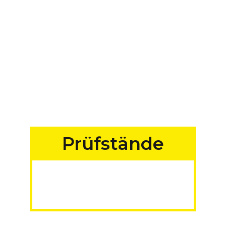
Prüfstände
für Fahrzeuge aller
Art
MADE IN GERMANY