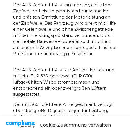
Der AHS Zapfen ELP ist ein mobiler, einteiliger
Zapfwellen-Leistungsprüfstand zur schnellen
und präzisen Ermittlung der Motorleistung an
der Zapfwelle. Das Fahrzeug wird direkt mit Hilfe
einer Gelenkwelle und ohne Zwischengetriebe
mit dem Leistungsprüfstand verbunden. Durch
die mobile Bauweise – optional auch montiert
auf einem TÜV-zuglassenen Fahregestell – ist der
Prüfstand ortsunabhängig einsetzbar.
Der AHS Zapfen ELP ist zur Abfuhr der Leistung
mit ein (ELP 325) oder zwei (ELP 650)
luftgekühlten Wirbelstrombremsen und
entsprechend ein oder zwei großen Lüftern
ausgestattet.
Der um 360° drehbare Anzeigeschrank verfügt
über drei große Digitalanzeigen für Leistung,
Drehzahl und Drehmoment. Die handliche,
robuste Kabelfernbedienung ermöglicht die
Cookie-Zustimmung verwalten
Einstellung von Betriebsart und Last. Zwei