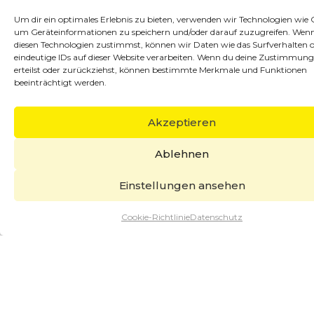
Betriebsarten sind vorwählbar: konstante
Um dir ein optimales Erlebnis zu bieten, verwenden wir Technologien wie 
Drehzahl oder konstantes Drehmoment.
um Geräteinformationen zu speichern und/oder darauf zuzugreifen. Wen
diesen Technologien zustimmst, können wir Daten wie das Surfverhalten 
Selbstverständlich verfügt der AHS Zapfen ELP
eindeutige IDs auf dieser Website verarbeiten. Wenn du deine Zustimmung
auch über eine PC-Schnittstelle. Mit der optional
erteilst oder zurückziehst, können bestimmte Merkmale und Funktionen
erhältlichen Software PICARO DYNAMIK ist eine
beeinträchtigt werden.
computergestützte, automatische Auswertung
und kundenfreundliche Darstellung sowie
Akzeptieren
Ausdruck problemlos möglich. Optional ist auch
ein Kraftstoffverbrauchsmessgerät erhältlich.
Ablehnen
Einstellungen ansehen
Cookie-Richtlinie
Datenschutz