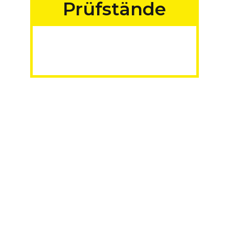
Prüfstände
für Fahrzeuge aller
Art
MADE IN GERMANY
Mehr erfahren