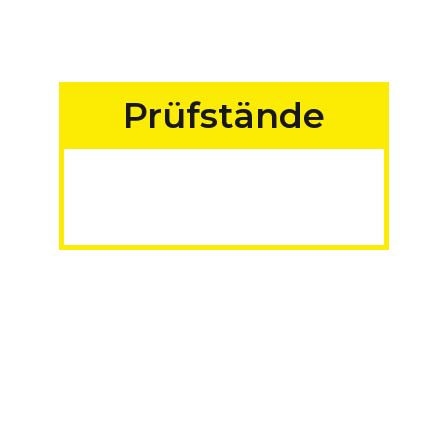
Prüfstände
für Fahrzeuge aller
Art
MADE IN GERMANY
Mehr erfahren