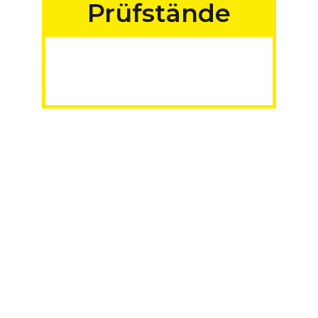
Prüfstände
für Fahrzeuge aller
Art
MADE IN GERMANY
Mehr erfahren