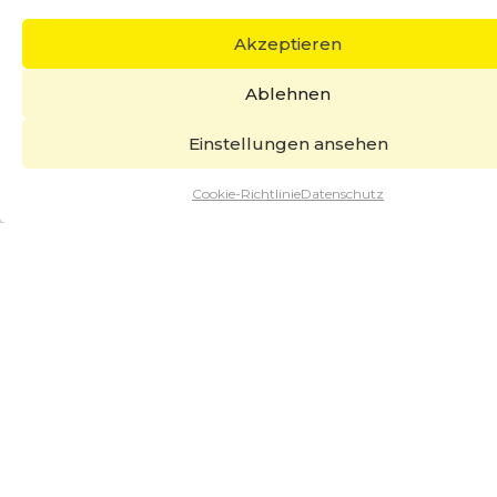
Akzeptieren
Ablehnen
Einstellungen ansehen
Cookie-Richtlinie
Datenschutz
Leistungsprüfstände
MADE IN GERMANY
Spezialprüfstände für die