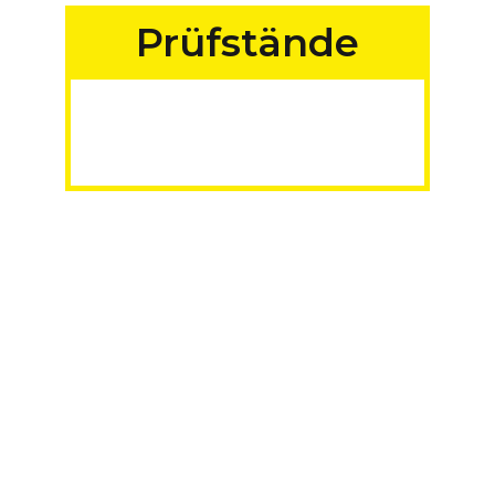
Prüfstände
für Fahrzeuge aller
Art
MADE IN GERMANY
Mehr erfahren