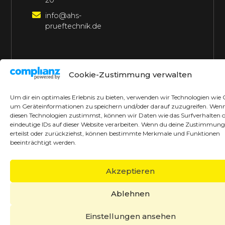
20
info@ahs-
prueftechnik.de
©2026 AHS Prüftechnik
Alle Rechte vorbehalten
Cookie-Zustimmung verwalten
Made with ♥ by borrek design
Um dir ein optimales Erlebnis zu bieten, verwenden wir Technologien wie 
um Geräteinformationen zu speichern und/oder darauf zuzugreifen. Wen
diesen Technologien zustimmst, können wir Daten wie das Surfverhalten 
eindeutige IDs auf dieser Website verarbeiten. Wenn du deine Zustimmung
erteilst oder zurückziehst, können bestimmte Merkmale und Funktionen
beeinträchtigt werden.
Akzeptieren
Ablehnen
Einstellungen ansehen