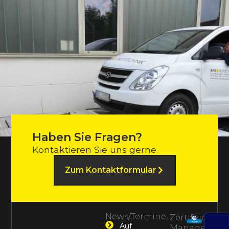
Haben Sie Fragen?
Kontaktieren Sie uns gerne.
Zum Kontaktformular
News/Termine
Zertifiziertes
Auf
Management