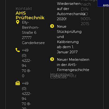
Wiedersehen
nach
AHS
Kontakt
auf der
DIN
AHS
Automechanika
ISO
Prüftechnik
9001-
2020!
Elly-
2015
Neue
Beinhorn-
Stückprüfung
Straße 6
und
27777
Kalibrierung
Ganderkesee
ab dem 1.
+49
Januar 2017
(0)
Neuer Meilenstein
4222-
in der AHS-
94
Firmengeschichte
70 8-
Impressum
Datenschutz
0
Cookies
+49
(0)
4222-
94
70 8-