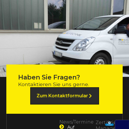
Haben Sie Fragen?
Kontaktieren Sie uns gerne.
Zum Kontaktformular
News/Termine
Zertifiziertes
Auf
Management