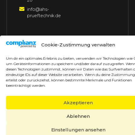
20
info@ahs-
prueftechnik.de
©2026 AHS Prüftechnik
Alle Rechte vorbehalten
Cookie-Zustimmung verwalten
Made with ♥ by borrek design
Um dir ein optimales Erlebnis zu bieten, verwenden wir Technologien wie 
um Geräteinformationen zu speichern und/oder darauf zuzugreifen. Wen
diesen Technologien zustimmst, können wir Daten wie das Surfverhalten 
eindeutige IDs auf dieser Website verarbeiten. Wenn du deine Zustimmung
erteilst oder zurückziehst, können bestimmte Merkmale und Funktionen
beeinträchtigt werden.
Akzeptieren
Ablehnen
Einstellungen ansehen