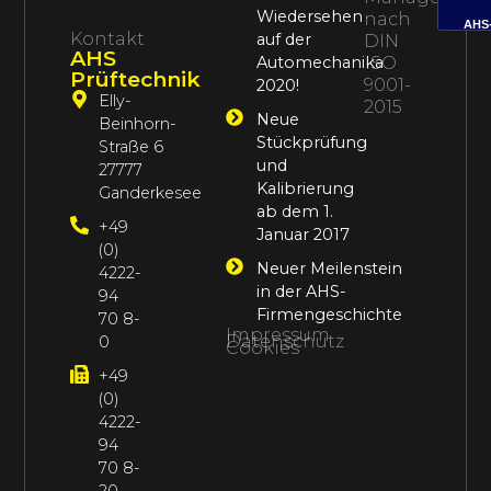
Wiedersehen
nach
AHS
Kontakt
auf der
DIN
AHS
Automechanika
ISO
Prüftechnik
9001-
2020!
Elly-
2015
Neue
Beinhorn-
Stückprüfung
Straße 6
und
27777
Kalibrierung
Ganderkesee
ab dem 1.
+49
Januar 2017
(0)
Neuer Meilenstein
4222-
in der AHS-
94
Firmengeschichte
70 8-
Impressum
Datenschutz
0
Cookies
+49
(0)
4222-
94
70 8-