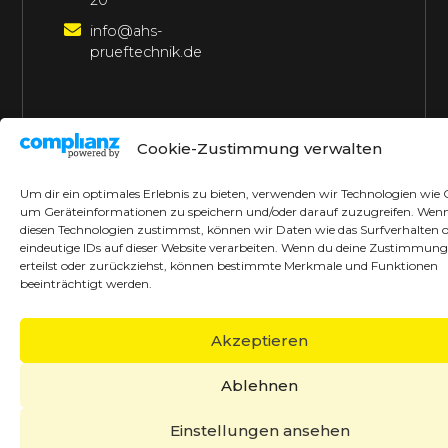
20
info@ahs-
prueftechnik.de
©2026 AHS Prüftechnik
Alle Rechte vorbehalten
Cookie-Zustimmung verwalten
Made with ♥ by borrek design
Um dir ein optimales Erlebnis zu bieten, verwenden wir Technologien wie 
um Geräteinformationen zu speichern und/oder darauf zuzugreifen. Wen
diesen Technologien zustimmst, können wir Daten wie das Surfverhalten 
eindeutige IDs auf dieser Website verarbeiten. Wenn du deine Zustimmung
erteilst oder zurückziehst, können bestimmte Merkmale und Funktionen
beeinträchtigt werden.
Akzeptieren
Ablehnen
Einstellungen ansehen