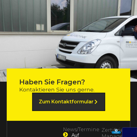
Haben Sie Fragen?
Kontaktieren Sie uns gerne.
Zum Kontaktformular
News/Termine
Zertifiziertes
Auf
Management