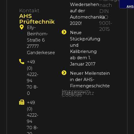
Wiedersehen
nach
AHS
Kontakt
auf der
DIN
AHS
Automechanika
ISO
Prüftechnik
9001-
2020!
Elly-
2015
Neue
Beinhorn-
Stückprüfung
Straße 6
und
27777
Kalibrierung
Ganderkesee
ab dem 1.
+49
Januar 2017
(0)
Neuer Meilenstein
4222-
in der AHS-
94
Firmengeschichte
70 8-
Impressum
Datenschutz
0
Cookies
+49
(0)
4222-
94
70 8-