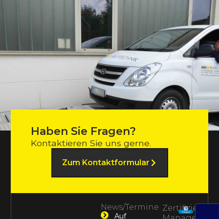
Haben Sie Fragen?
Kontaktieren Sie uns gerne.
Zum Kontaktformular
News/Termine
Zertifiziertes
Auf
Management