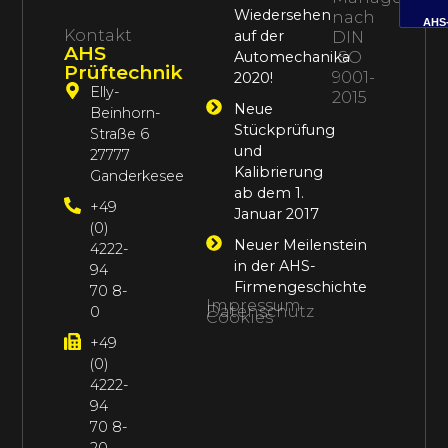
Wiedersehen
nach
AHS
Kontakt
auf der
DIN
AHS
Automechanika
ISO
Prüftechnik
9001-
2020!
Elly-
2015
Neue
Beinhorn-
Stückprüfung
Straße 6
und
27777
Kalibrierung
Ganderkesee
ab dem 1.
+49
Januar 2017
(0)
Neuer Meilenstein
4222-
in der AHS-
94
Firmengeschichte
70 8-
Impressum
Datenschutz
0
Cookies
+49
(0)
4222-
94
70 8-