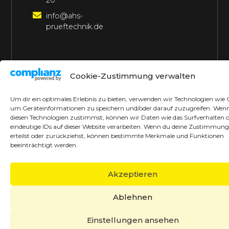
20
info@ahs-
prueftechnik.de
©2026 AHS Prüftechnik
Alle Rechte vorbehalten
Cookie-Zustimmung verwalten
Made with ♥ by borrek design
Um dir ein optimales Erlebnis zu bieten, verwenden wir Technologien wie 
um Geräteinformationen zu speichern und/oder darauf zuzugreifen. Wen
diesen Technologien zustimmst, können wir Daten wie das Surfverhalten 
eindeutige IDs auf dieser Website verarbeiten. Wenn du deine Zustimmung
erteilst oder zurückziehst, können bestimmte Merkmale und Funktionen
beeinträchtigt werden.
Akzeptieren
Ablehnen
Einstellungen ansehen