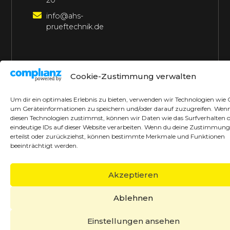
20
info@ahs-
prueftechnik.de
©2026 AHS Prüftechnik
Alle Rechte vorbehalten
Cookie-Zustimmung verwalten
Made with ♥ by borrek design
Um dir ein optimales Erlebnis zu bieten, verwenden wir Technologien wie 
um Geräteinformationen zu speichern und/oder darauf zuzugreifen. Wen
diesen Technologien zustimmst, können wir Daten wie das Surfverhalten 
eindeutige IDs auf dieser Website verarbeiten. Wenn du deine Zustimmung
erteilst oder zurückziehst, können bestimmte Merkmale und Funktionen
beeinträchtigt werden.
Akzeptieren
Ablehnen
Einstellungen ansehen