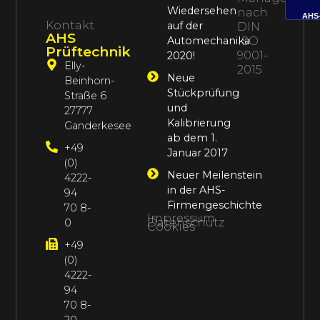
Wiedersehen
nach
AHS
Kontakt
auf der
DIN
AHS
Automechanika
ISO
Prüftechnik
9001-
2020!
Elly-
2015
Neue
Beinhorn-
Stückprüfung
Straße 6
und
27777
Kalibrierung
Ganderkesee
ab dem 1.
+49
Januar 2017
(0)
Neuer Meilenstein
4222-
in der AHS-
94
Firmengeschichte
70 8-
Impressum
Datenschutz
0
Cookies
+49
(0)
4222-
94
70 8-