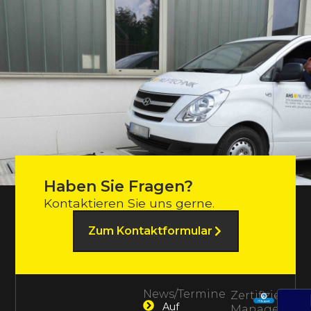
Haben Sie Fragen?
Kontaktieren Sie uns gerne.
Zum Kontaktformular
News/Termine
Zertifiziertes
Auf
Management