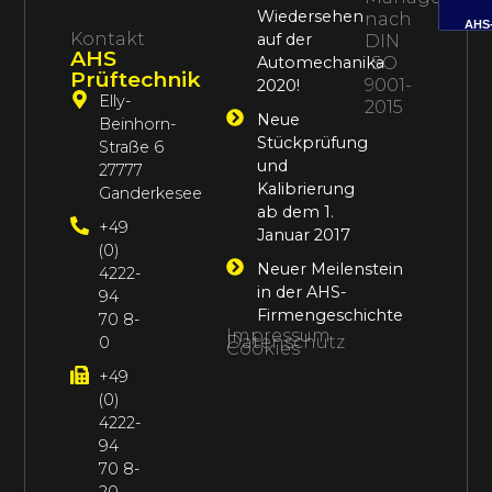
Wiedersehen
nach
AHS
Kontakt
auf der
DIN
AHS
Automechanika
ISO
Prüftechnik
9001-
2020!
Elly-
2015
Neue
Beinhorn-
Stückprüfung
Straße 6
und
27777
Kalibrierung
Ganderkesee
ab dem 1.
+49
Januar 2017
(0)
Neuer Meilenstein
4222-
in der AHS-
94
Firmengeschichte
70 8-
Impressum
Datenschutz
0
Cookies
+49
(0)
4222-
94
70 8-