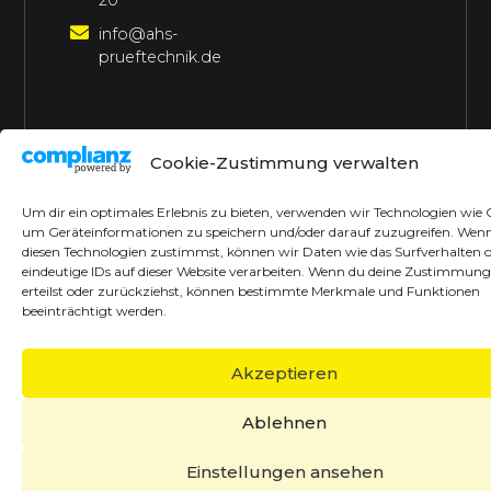
20
info@ahs-
prueftechnik.de
©2026 AHS Prüftechnik
Alle Rechte vorbehalten
Cookie-Zustimmung verwalten
Made with ♥ by borrek design
Um dir ein optimales Erlebnis zu bieten, verwenden wir Technologien wie 
um Geräteinformationen zu speichern und/oder darauf zuzugreifen. Wen
diesen Technologien zustimmst, können wir Daten wie das Surfverhalten 
eindeutige IDs auf dieser Website verarbeiten. Wenn du deine Zustimmung
erteilst oder zurückziehst, können bestimmte Merkmale und Funktionen
beeinträchtigt werden.
Akzeptieren
Ablehnen
Einstellungen ansehen