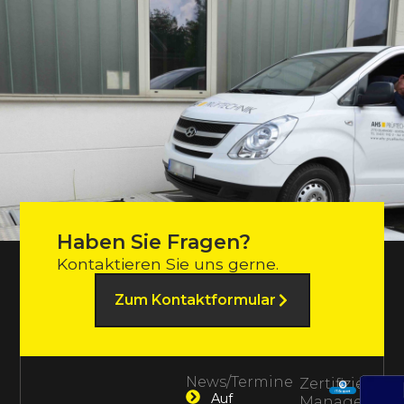
Haben Sie Fragen?
Kontaktieren Sie uns gerne.
Zum Kontaktformular
News/Termine
Zertifiziertes
Auf
Management