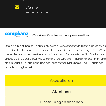
20
info@ahs-
prueftechnik.de
©2026 AHS Prüftechnik
Alle Rechte vorbehalten
Cookie-Zustimmung verwalten
Made with ♥ by borrek design
Um dir ein optimales Erlebnis zu bieten, verwenden wir Technologien wie 
um Geräteinformationen zu speichern und/oder darauf zuzugreifen. Wen
diesen Technologien zustimmst, können wir Daten wie das Surfverhalten 
eindeutige IDs auf dieser Website verarbeiten. Wenn du deine Zustimmung
erteilst oder zurückziehst, können bestimmte Merkmale und Funktionen
beeinträchtigt werden.
Akzeptieren
Ablehnen
Einstellungen ansehen