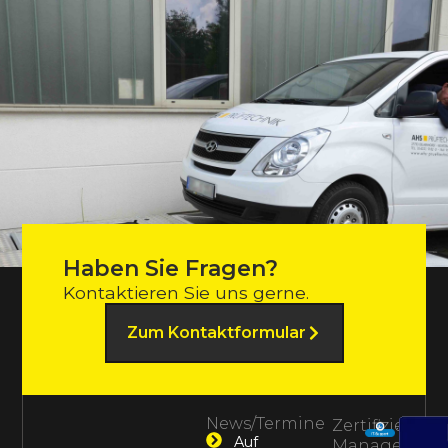
Haben Sie Fragen?
Kontaktieren Sie uns gerne.
Zum Kontaktformular
News/Termine
Zertifiziertes
Auf
Management