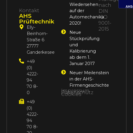
Wiedersehen
nach
AHS
Kontakt
auf der
DIN
AHS
Automechanika
ISO
Prüftechnik
9001-
2020!
Elly-
2015
Neue
Beinhorn-
Stückprüfung
Straße 6
und
27777
Kalibrierung
Ganderkesee
ab dem 1.
+49
Januar 2017
(0)
Neuer Meilenstein
4222-
in der AHS-
94
Firmengeschichte
70 8-
Impressum
Datenschutz
0
Cookies
+49
(0)
4222-
94
70 8-