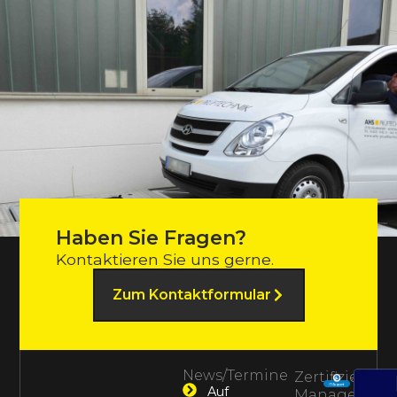
Haben Sie Fragen?
Kontaktieren Sie uns gerne.
Zum Kontaktformular
News/Termine
Zertifiziertes
Auf
Management