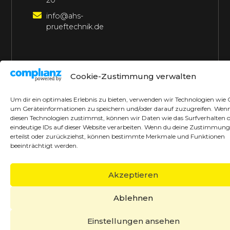
20
info@ahs-
prueftechnik.de
©2026 AHS Prüftechnik
Alle Rechte vorbehalten
Cookie-Zustimmung verwalten
Made with ♥ by borrek design
Um dir ein optimales Erlebnis zu bieten, verwenden wir Technologien wie 
um Geräteinformationen zu speichern und/oder darauf zuzugreifen. Wen
diesen Technologien zustimmst, können wir Daten wie das Surfverhalten 
eindeutige IDs auf dieser Website verarbeiten. Wenn du deine Zustimmung
erteilst oder zurückziehst, können bestimmte Merkmale und Funktionen
beeinträchtigt werden.
Akzeptieren
Ablehnen
Einstellungen ansehen