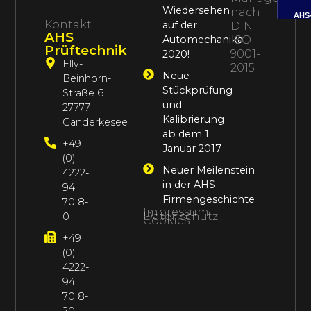
Wiedersehen
nach
AHS
Kontakt
auf der
DIN
AHS
Automechanika
ISO
Prüftechnik
9001-
2020!
Elly-
2015
Neue
Beinhorn-
Stückprüfung
Straße 6
und
27777
Kalibrierung
Ganderkesee
ab dem 1.
+49
Januar 2017
(0)
Neuer Meilenstein
4222-
in der AHS-
94
Firmengeschichte
70 8-
Impressum
Datenschutz
0
Cookies
+49
(0)
4222-
94
70 8-