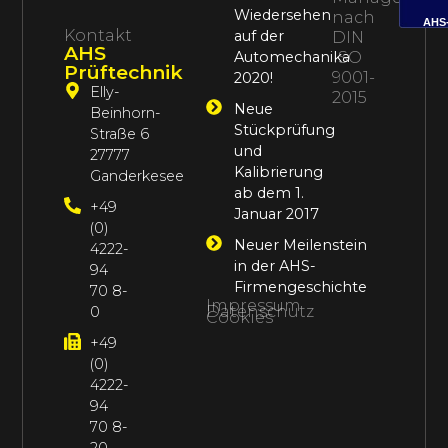
Wiedersehen
nach
AHS
Kontakt
auf der
DIN
AHS
Automechanika
ISO
Prüftechnik
9001-
2020!
Elly-
2015
Neue
Beinhorn-
Stückprüfung
Straße 6
und
27777
Kalibrierung
Ganderkesee
ab dem 1.
+49
Januar 2017
(0)
Neuer Meilenstein
4222-
in der AHS-
94
Firmengeschichte
70 8-
Impressum
Datenschutz
0
Cookies
+49
(0)
4222-
94
70 8-