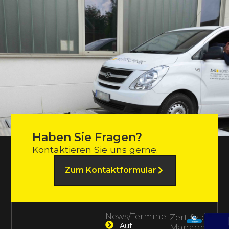
Haben Sie Fragen?
Kontaktieren Sie uns gerne.
Zum Kontaktformular
News/Termine
Zertifiziertes
Auf
Management