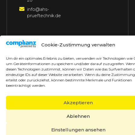
20
info@ahs-
prueftechnik.de
©2026 AHS Prüftechnik
Alle Rechte vorbehalten
Cookie-Zustimmung verwalten
Made with ♥ by borrek design
Um dir ein optimales Erlebnis zu bieten, verwenden wir Technologien wie 
um Geräteinformationen zu speichern und/oder darauf zuzugreifen. Wen
diesen Technologien zustimmst, können wir Daten wie das Surfverhalten 
eindeutige IDs auf dieser Website verarbeiten. Wenn du deine Zustimmung
erteilst oder zurückziehst, können bestimmte Merkmale und Funktionen
beeinträchtigt werden.
Akzeptieren
Ablehnen
Einstellungen ansehen