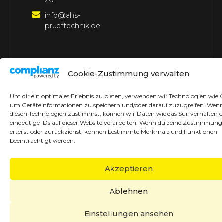
20
info@ahs-
prueftechnik.de
©2026 AHS Prüftechnik
Alle Rechte vorbehalten
Cookie-Zustimmung verwalten
Made with ♥ by borrek design
Um dir ein optimales Erlebnis zu bieten, verwenden wir Technologien wie 
um Geräteinformationen zu speichern und/oder darauf zuzugreifen. Wen
diesen Technologien zustimmst, können wir Daten wie das Surfverhalten 
eindeutige IDs auf dieser Website verarbeiten. Wenn du deine Zustimmung
erteilst oder zurückziehst, können bestimmte Merkmale und Funktionen
beeinträchtigt werden.
Akzeptieren
Ablehnen
Einstellungen ansehen