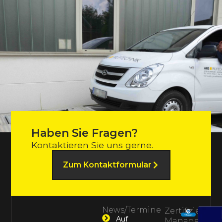
Haben Sie Fragen?
Kontaktieren Sie uns gerne.
Zum Kontaktformular
News/Termine
Zertifiziertes
Auf
Management