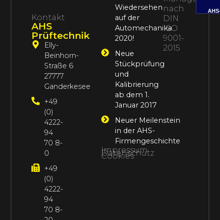
Wiedersehen
nach
AHS
Kontakt
auf der
DIN
AHS
Automechanika
ISO
Prüftechnik
9001-
2020!
Elly-
2015
Neue
Beinhorn-
Stückprüfung
Straße 6
und
27777
Kalibrierung
Ganderkesee
ab dem 1.
+49
Januar 2017
(0)
Neuer Meilenstein
4222-
in der AHS-
94
Firmengeschichte
70 8-
Impressum
Datenschutz
0
Cookies
+49
(0)
4222-
94
70 8-