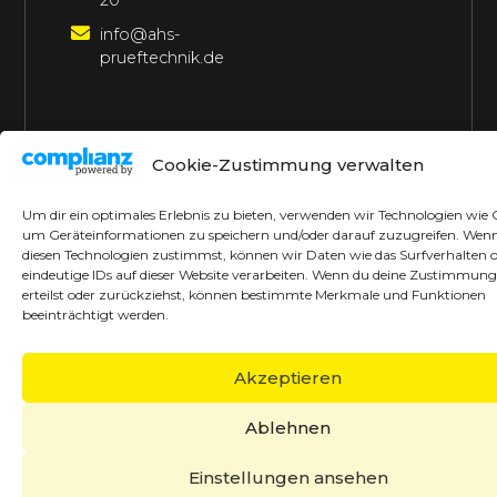
20
info@ahs-
prueftechnik.de
©2026 AHS Prüftechnik
Alle Rechte vorbehalten
Cookie-Zustimmung verwalten
Made with ♥ by borrek design
Um dir ein optimales Erlebnis zu bieten, verwenden wir Technologien wie 
um Geräteinformationen zu speichern und/oder darauf zuzugreifen. Wen
diesen Technologien zustimmst, können wir Daten wie das Surfverhalten 
eindeutige IDs auf dieser Website verarbeiten. Wenn du deine Zustimmung
erteilst oder zurückziehst, können bestimmte Merkmale und Funktionen
beeinträchtigt werden.
Akzeptieren
Ablehnen
Einstellungen ansehen