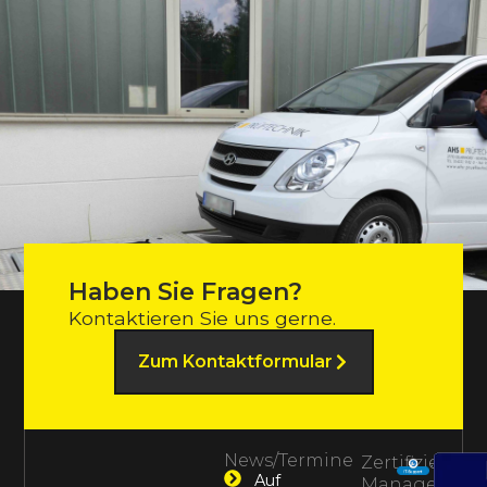
Haben Sie Fragen?
Kontaktieren Sie uns gerne.
Zum Kontaktformular
News/Termine
Zertifiziertes
Auf
Management