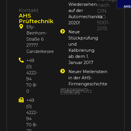
Wiedersehen
nach
AHS
Kontakt
auf der
DIN
AHS
Automechanika
ISO
Prüftechnik
9001-
2020!
Elly-
2015
Neue
Beinhorn-
Stückprüfung
Straße 6
und
27777
Kalibrierung
Ganderkesee
ab dem 1.
+49
Januar 2017
(0)
Neuer Meilenstein
4222-
in der AHS-
94
Firmengeschichte
70 8-
Impressum
Datenschutz
0
Cookies
+49
(0)
4222-
94
70 8-