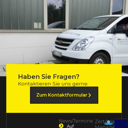
Haben Sie Fragen?
Kontaktieren Sie uns gerne.
Zum Kontaktformular
News/Termine
Zertifiziertes
Auf
Management