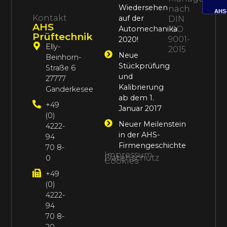
Wiedersehen
nach
AHS
Kontakt
auf der
DIN
AHS
Automechanika
ISO
Prüftechnik
9001-
2020!
Elly-
2015
Neue
Beinhorn-
Stückprüfung
Straße 6
und
27777
Kalibrierung
Ganderkesee
ab dem 1.
+49
Januar 2017
(0)
Neuer Meilenstein
4222-
in der AHS-
94
Firmengeschichte
70 8-
Impressum
Datenschutz
0
Cookies
+49
(0)
4222-
94
70 8-