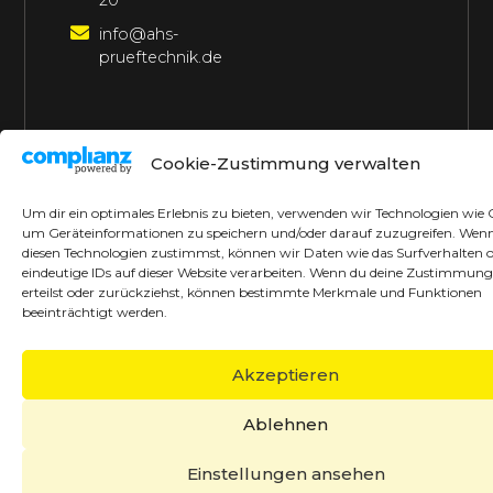
20
info@ahs-
prueftechnik.de
©2026 AHS Prüftechnik
Alle Rechte vorbehalten
Cookie-Zustimmung verwalten
Made with ♥ by borrek design
Um dir ein optimales Erlebnis zu bieten, verwenden wir Technologien wie 
um Geräteinformationen zu speichern und/oder darauf zuzugreifen. Wen
diesen Technologien zustimmst, können wir Daten wie das Surfverhalten 
eindeutige IDs auf dieser Website verarbeiten. Wenn du deine Zustimmung
erteilst oder zurückziehst, können bestimmte Merkmale und Funktionen
beeinträchtigt werden.
Akzeptieren
Ablehnen
Einstellungen ansehen