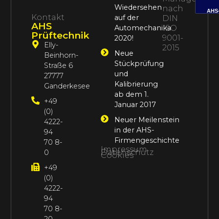
Wiedersehen
nach
AHS
Kontakt
auf der
DIN
AHS
Automechanika
ISO
Prüftechnik
9001-
2020!
Elly-
2015
Neue
Beinhorn-
Stückprüfung
Straße 6
und
27777
Kalibrierung
Ganderkesee
ab dem 1.
+49
Januar 2017
(0)
Neuer Meilenstein
4222-
in der AHS-
94
Firmengeschichte
70 8-
Impressum
Datenschutz
0
Cookies
+49
(0)
4222-
94
70 8-