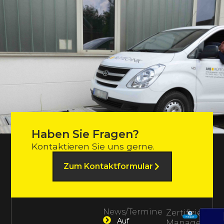
Haben Sie Fragen?
Kontaktieren Sie uns gerne.
Zum Kontaktformular
News/Termine
Zertifiziertes
Auf
Management