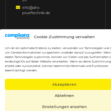
20
info@ahs-
prueftechnik.de
©2026 AHS Prüftechnik
Alle Rechte vorbehalten
Cookie-Zustimmung verwalten
Made with ♥ by borrek design
Um dir ein optimales Erlebnis zu bieten, verwenden wir Technologien wie 
um Geräteinformationen zu speichern und/oder darauf zuzugreifen. Wen
diesen Technologien zustimmst, können wir Daten wie das Surfverhalten 
eindeutige IDs auf dieser Website verarbeiten. Wenn du deine Zustimmung
erteilst oder zurückziehst, können bestimmte Merkmale und Funktionen
beeinträchtigt werden.
Akzeptieren
Ablehnen
Einstellungen ansehen