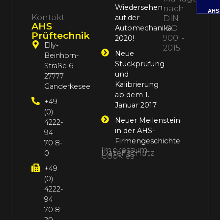
Wiedersehen
nach
AHS
Kontakt
auf der
DIN
AHS
Automechanika
ISO
Prüftechnik
9001-
2020!
Elly-
2015
Neue
Beinhorn-
Stückprüfung
Straße 6
und
27777
Kalibrierung
Ganderkesee
ab dem 1.
+49
Januar 2017
(0)
Neuer Meilenstein
4222-
in der AHS-
94
Firmengeschichte
70 8-
Impressum
Datenschutz
0
Cookies
+49
(0)
4222-
94
70 8-