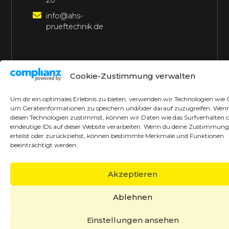
20
info@ahs-
prueftechnik.de
©2026 AHS Prüftechnik
Alle Rechte vorbehalten
Cookie-Zustimmung verwalten
Made with ♥ by borrek design
Um dir ein optimales Erlebnis zu bieten, verwenden wir Technologien wie 
um Geräteinformationen zu speichern und/oder darauf zuzugreifen. Wen
diesen Technologien zustimmst, können wir Daten wie das Surfverhalten 
eindeutige IDs auf dieser Website verarbeiten. Wenn du deine Zustimmung
erteilst oder zurückziehst, können bestimmte Merkmale und Funktionen
beeinträchtigt werden.
Akzeptieren
Ablehnen
Einstellungen ansehen