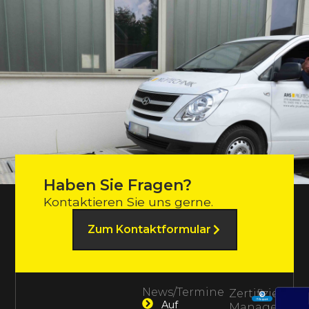
Haben Sie Fragen?
Kontaktieren Sie uns gerne.
Zum Kontaktformular
News/Termine
Zertifiziertes
Auf
Management