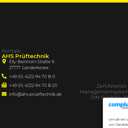
Kontakt
AHS Prüftechnik
Elly-Beinhorn-Straße 6
27777 Ganderkesee
+49 (0) 4222-94 70 8-0
+49 (0) 4222-94 70 8-20
Zertifiziertes
Managementsystem
info@ahs-prueftechnik.de
DIN ISO 9001-20
Um dir ein 
um Gerätei