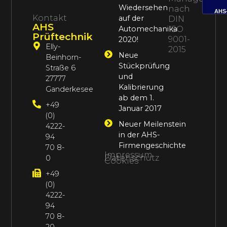
Wiedersehen
nach
AHS
Kontakt
auf der
DIN
AHS
Automechanika
ISO
Prüftechnik
9001-
2020!
Elly-
2015
Neue
Beinhorn-
Stückprüfung
Straße 6
und
27777
Kalibrierung
Ganderkesee
ab dem 1.
+49
Januar 2017
(0)
Neuer Meilenstein
4222-
in der AHS-
94
Firmengeschichte
70 8-
Impressum
Datenschutz
0
Cookies
+49
(0)
4222-
94
70 8-