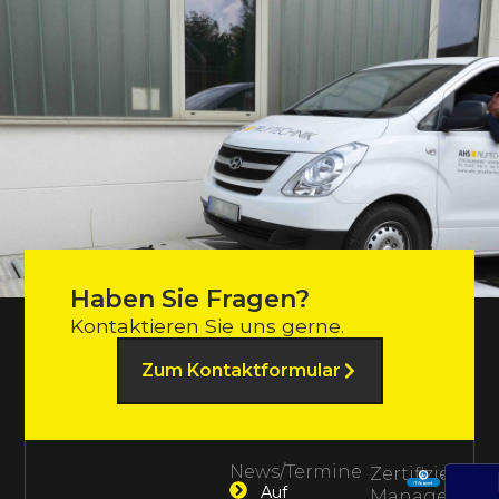
Haben Sie Fragen?
Kontaktieren Sie uns gerne.
Zum Kontaktformular
News/Termine
Zertifiziertes
Auf
Management