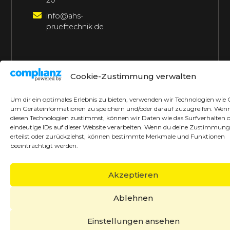
20
info@ahs-
prueftechnik.de
©2026 AHS Prüftechnik
Alle Rechte vorbehalten
Cookie-Zustimmung verwalten
Made with ♥ by borrek design
Um dir ein optimales Erlebnis zu bieten, verwenden wir Technologien wie 
um Geräteinformationen zu speichern und/oder darauf zuzugreifen. Wen
diesen Technologien zustimmst, können wir Daten wie das Surfverhalten 
eindeutige IDs auf dieser Website verarbeiten. Wenn du deine Zustimmung
erteilst oder zurückziehst, können bestimmte Merkmale und Funktionen
beeinträchtigt werden.
Akzeptieren
Ablehnen
Einstellungen ansehen