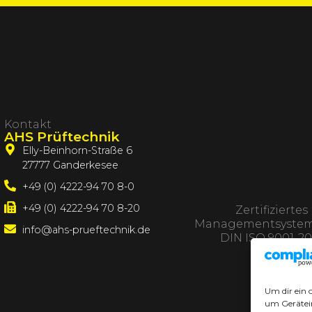
Kontakt
AHS Prüftechnik
Elly-Beinhorn-Straße 6
27777 Ganderkesee
+49 (0) 4222-94 70 8-0
+49 (0) 4222-94 70 8-20
Zertifiziertes
Managementsystem
info@ahs-prueftechnik.de
DIN ISO 9001-20
Um dir ein 
um Gerätei