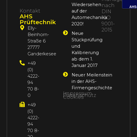
Wiedersehen
nach
AHS
Kontakt
auf der
DIN
AHS
Automechanika
ISO
Prüftechnik
9001-
2020!
Elly-
2015
Neue
Beinhorn-
Stückprüfung
Straße 6
und
27777
Kalibrierung
Ganderkesee
ab dem 1.
+49
Januar 2017
(0)
Neuer Meilenstein
4222-
in der AHS-
94
Firmengeschichte
70 8-
Impressum
Datenschutz
0
Cookies
+49
(0)
4222-
94
70 8-