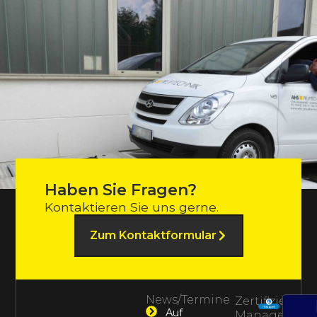
Haben Sie Fragen?
Kontaktieren Sie uns gerne.
Zum Kontaktformular
News/Termine
Zertifiziertes
Auf
Management