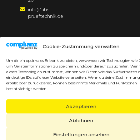
20
info@ahs-
prueftechnik.de
©2026 AHS Prüftechnik
Alle Rechte vorbehalten
Cookie-Zustimmung verwalten
Made with ♥ by borrek design
Um dir ein optimales Erlebnis zu bieten, verwenden wir Technologien wie 
um Geräteinformationen zu speichern und/oder darauf zuzugreifen. Wen
diesen Technologien zustimmst, können wir Daten wie das Surfverhalten 
eindeutige IDs auf dieser Website verarbeiten. Wenn du deine Zustimmung
erteilst oder zurückziehst, können bestimmte Merkmale und Funktionen
beeinträchtigt werden.
Akzeptieren
Ablehnen
Einstellungen ansehen