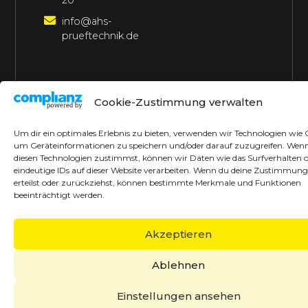
20
info@ahs-
prueftechnik.de
©2026 AHS Prüftechnik
Alle Rechte vorbehalten
Cookie-Zustimmung verwalten
Made with ♥ by borrek design
Um dir ein optimales Erlebnis zu bieten, verwenden wir Technologien wie 
um Geräteinformationen zu speichern und/oder darauf zuzugreifen. Wen
diesen Technologien zustimmst, können wir Daten wie das Surfverhalten 
eindeutige IDs auf dieser Website verarbeiten. Wenn du deine Zustimmung
erteilst oder zurückziehst, können bestimmte Merkmale und Funktionen
beeinträchtigt werden.
Akzeptieren
Ablehnen
Einstellungen ansehen