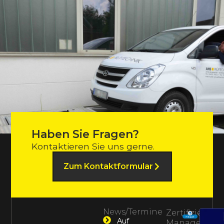
Haben Sie Fragen?
Kontaktieren Sie uns gerne.
Zum Kontaktformular
News/Termine
Zertifiziertes
Auf
Management