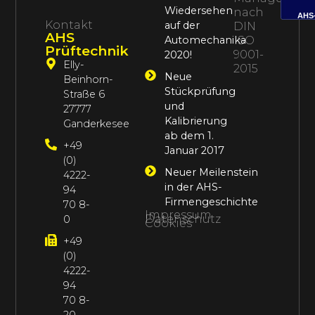
Wiedersehen
nach
AHS
Kontakt
auf der
DIN
AHS
Automechanika
ISO
Prüftechnik
9001-
2020!
Elly-
2015
Neue
Beinhorn-
Stückprüfung
Straße 6
und
27777
Kalibrierung
Ganderkesee
ab dem 1.
+49
Januar 2017
(0)
Neuer Meilenstein
4222-
in der AHS-
94
Firmengeschichte
70 8-
Impressum
Datenschutz
0
Cookies
+49
(0)
4222-
94
70 8-