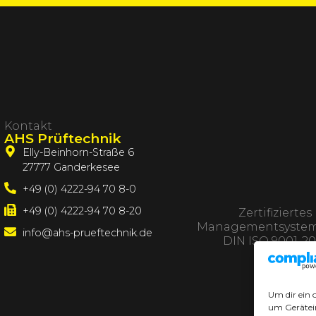
Kontakt
AHS Prüftechnik
Elly-Beinhorn-Straße 6
27777 Ganderkesee
+49 (0) 4222-94 70 8-0
+49 (0) 4222-94 70 8-20
Zertifiziertes
Managementsystem
info@ahs-prueftechnik.de
DIN ISO 9001-20
Um dir ein 
um Gerätei