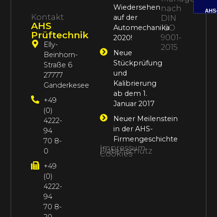
Wiedersehen
nach
AHS
Kontakt
auf der
DIN
AHS
Automechanika
ISO
Prüftechnik
9001-
2020!
Elly-
2015
Neue
Beinhorn-
Stückprüfung
Straße 6
und
27777
Kalibrierung
Ganderkesee
ab dem 1.
+49
Januar 2017
(0)
Neuer Meilenstein
4222-
in der AHS-
94
Firmengeschichte
70 8-
Impressum
Datenschutz
0
Cookies
+49
(0)
4222-
94
70 8-