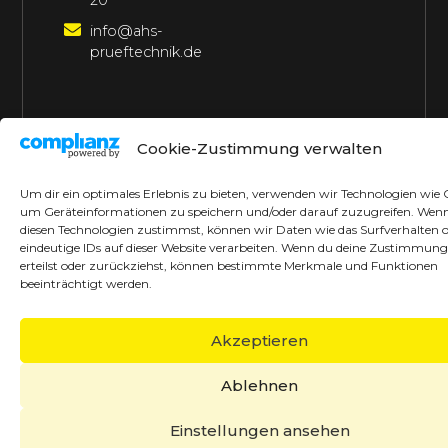
20
info@ahs-
prueftechnik.de
©2026 AHS Prüftechnik
Alle Rechte vorbehalten
Cookie-Zustimmung verwalten
Made with ♥ by borrek design
Um dir ein optimales Erlebnis zu bieten, verwenden wir Technologien wie 
um Geräteinformationen zu speichern und/oder darauf zuzugreifen. Wen
diesen Technologien zustimmst, können wir Daten wie das Surfverhalten 
eindeutige IDs auf dieser Website verarbeiten. Wenn du deine Zustimmung
erteilst oder zurückziehst, können bestimmte Merkmale und Funktionen
beeinträchtigt werden.
Akzeptieren
Ablehnen
Einstellungen ansehen