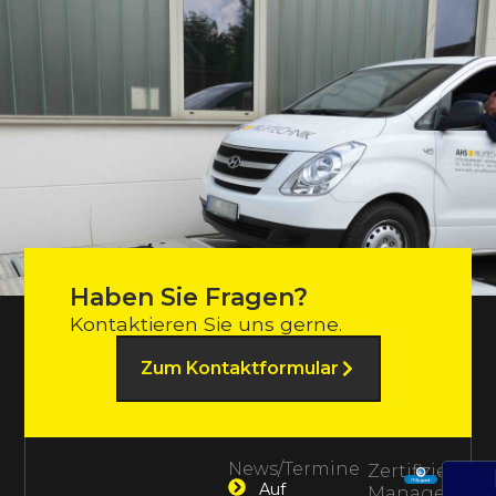
Haben Sie Fragen?
Kontaktieren Sie uns gerne.
Zum Kontaktformular
News/Termine
Zertifiziertes
Auf
Management