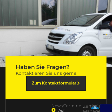
Haben Sie Fragen?
Kontaktieren Sie uns gerne.
Zum Kontaktformular
News/Termine
Zertifiziertes
Auf
Management