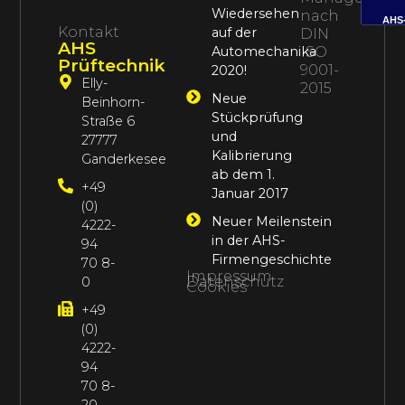
Wiedersehen
nach
AHS
Kontakt
auf der
DIN
AHS
Automechanika
ISO
Prüftechnik
9001-
2020!
Elly-
2015
Neue
Beinhorn-
Stückprüfung
Straße 6
und
27777
Kalibrierung
Ganderkesee
ab dem 1.
+49
Januar 2017
(0)
Neuer Meilenstein
4222-
in der AHS-
94
Firmengeschichte
70 8-
Impressum
Datenschutz
0
Cookies
+49
(0)
4222-
94
70 8-