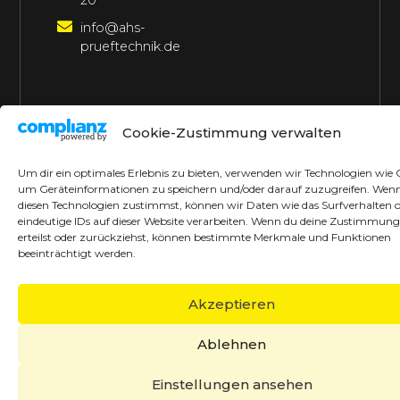
20
info@ahs-
prueftechnik.de
©2026 AHS Prüftechnik
Alle Rechte vorbehalten
Cookie-Zustimmung verwalten
Made with ♥ by borrek design
Um dir ein optimales Erlebnis zu bieten, verwenden wir Technologien wie 
um Geräteinformationen zu speichern und/oder darauf zuzugreifen. Wen
diesen Technologien zustimmst, können wir Daten wie das Surfverhalten 
eindeutige IDs auf dieser Website verarbeiten. Wenn du deine Zustimmung
erteilst oder zurückziehst, können bestimmte Merkmale und Funktionen
beeinträchtigt werden.
Akzeptieren
Ablehnen
Einstellungen ansehen