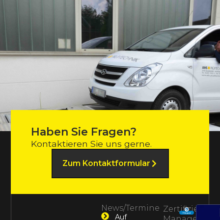
Haben Sie Fragen?
Kontaktieren Sie uns gerne.
Zum Kontaktformular
News/Termine
Zertifiziertes
Auf
Management