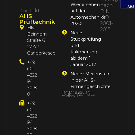
Wiedersehen
nach
AHS
Kontakt
auf der
DIN
AHS
Automechanika
ISO
Prüftechnik
9001-
2020!
Elly-
2015
Neue
Beinhorn-
Stückprüfung
Straße 6
und
27777
Kalibrierung
Ganderkesee
ab dem 1.
+49
Januar 2017
(0)
Neuer Meilenstein
4222-
in der AHS-
94
Firmengeschichte
70 8-
Impressum
Datenschutz
0
Cookies
+49
(0)
4222-
94
70 8-