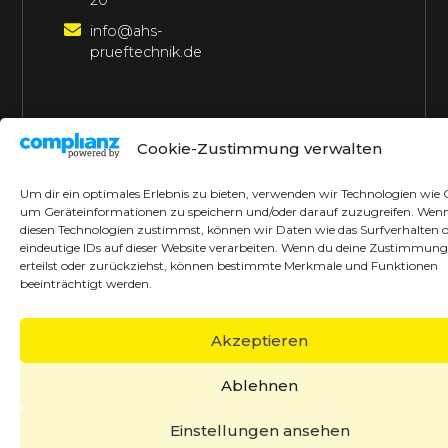
20
info@ahs-
prueftechnik.de
©2026 AHS Prüftechnik
Alle Rechte vorbehalten
Cookie-Zustimmung verwalten
Made with ♥ by borrek design
Um dir ein optimales Erlebnis zu bieten, verwenden wir Technologien wie 
um Geräteinformationen zu speichern und/oder darauf zuzugreifen. Wen
diesen Technologien zustimmst, können wir Daten wie das Surfverhalten 
eindeutige IDs auf dieser Website verarbeiten. Wenn du deine Zustimmung
erteilst oder zurückziehst, können bestimmte Merkmale und Funktionen
beeinträchtigt werden.
Akzeptieren
Ablehnen
Einstellungen ansehen