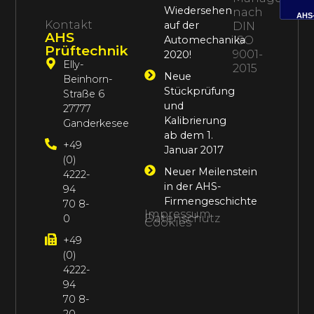
Wiedersehen
nach
AHS
Kontakt
auf der
DIN
AHS
Automechanika
ISO
Prüftechnik
9001-
2020!
Elly-
2015
Neue
Beinhorn-
Stückprüfung
Straße 6
und
27777
Kalibrierung
Ganderkesee
ab dem 1.
+49
Januar 2017
(0)
Neuer Meilenstein
4222-
in der AHS-
94
Firmengeschichte
70 8-
Impressum
Datenschutz
0
Cookies
+49
(0)
4222-
94
70 8-