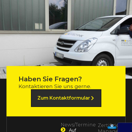
Haben Sie Fragen?
Kontaktieren Sie uns gerne.
Zum Kontaktformular
News/Termine
Zertifiziertes
Auf
Management