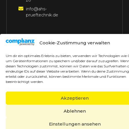
20
info@ahs-
prueftechnik.de
©2026 AHS Prüftechnik
Alle Rechte vorbehalten
Cookie-Zustimmung verwalten
Made with ♥ by borrek design
Um dir ein optimales Erlebnis zu bieten, verwenden wir Technologien wie 
um Geräteinformationen zu speichern und/oder darauf zuzugreifen. Wen
diesen Technologien zustimmst, können wir Daten wie das Surfverhalten 
eindeutige IDs auf dieser Website verarbeiten. Wenn du deine Zustimmung
erteilst oder zurückziehst, können bestimmte Merkmale und Funktionen
beeinträchtigt werden.
Akzeptieren
Ablehnen
Einstellungen ansehen