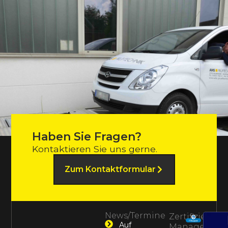
Haben Sie Fragen?
Kontaktieren Sie uns gerne.
Zum Kontaktformular
News/Termine
Zertifiziertes
Auf
Management