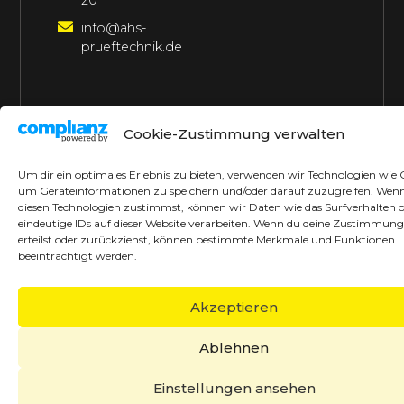
20
info@ahs-
prueftechnik.de
©2026 AHS Prüftechnik
Alle Rechte vorbehalten
Cookie-Zustimmung verwalten
Made with ♥ by borrek design
Um dir ein optimales Erlebnis zu bieten, verwenden wir Technologien wie 
um Geräteinformationen zu speichern und/oder darauf zuzugreifen. Wen
diesen Technologien zustimmst, können wir Daten wie das Surfverhalten 
eindeutige IDs auf dieser Website verarbeiten. Wenn du deine Zustimmung
erteilst oder zurückziehst, können bestimmte Merkmale und Funktionen
beeinträchtigt werden.
Akzeptieren
Ablehnen
Einstellungen ansehen