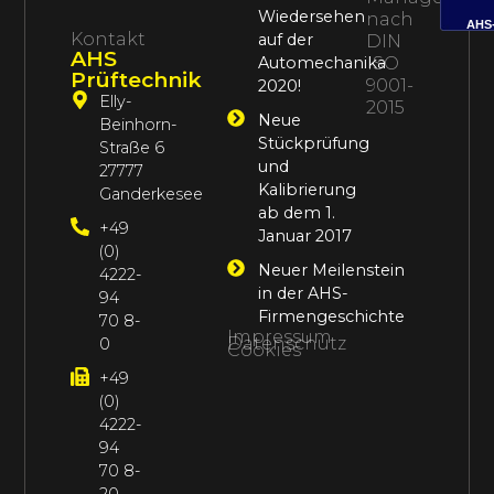
Wiedersehen
nach
AHS
Kontakt
auf der
DIN
AHS
Automechanika
ISO
Prüftechnik
9001-
2020!
Elly-
2015
Neue
Beinhorn-
Stückprüfung
Straße 6
und
27777
Kalibrierung
Ganderkesee
ab dem 1.
+49
Januar 2017
(0)
Neuer Meilenstein
4222-
in der AHS-
94
Firmengeschichte
70 8-
Impressum
Datenschutz
0
Cookies
+49
(0)
4222-
94
70 8-