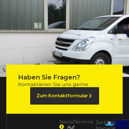
Haben Sie Fragen?
Kontaktieren Sie uns gerne.
Zum Kontaktformular
News/Termine
Zertifiziertes
Auf
Management