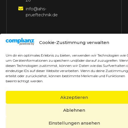
20
info@ahs-
prueftechnik.de
©2026 AHS Prüftechnik
Alle Rechte vorbehalten
Cookie-Zustimmung verwalten
Made with ♥ by borrek design
Um dir ein optimales Erlebnis zu bieten, verwenden wir Technologien wie 
um Geräteinformationen zu speichern und/oder darauf zuzugreifen. Wen
diesen Technologien zustimmst, können wir Daten wie das Surfverhalten 
eindeutige IDs auf dieser Website verarbeiten. Wenn du deine Zustimmung
erteilst oder zurückziehst, können bestimmte Merkmale und Funktionen
beeinträchtigt werden.
Akzeptieren
Ablehnen
Einstellungen ansehen