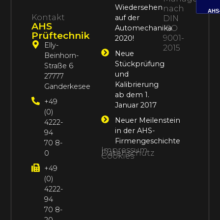
Wiedersehen
nach
AHS
Kontakt
auf der
DIN
AHS
Automechanika
ISO
Prüftechnik
9001-
2020!
Elly-
2015
Neue
Beinhorn-
Stückprüfung
Straße 6
und
27777
Kalibrierung
Ganderkesee
ab dem 1.
+49
Januar 2017
(0)
Neuer Meilenstein
4222-
in der AHS-
94
Firmengeschichte
70 8-
Impressum
Datenschutz
0
Cookies
+49
(0)
4222-
94
70 8-