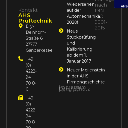
Wiedersehen
nach
AHS
Kontakt
auf der
DIN
AHS
Automechanika
ISO
Prüftechnik
9001-
2020!
Elly-
2015
Neue
Beinhorn-
Stückprüfung
Straße 6
und
27777
Kalibrierung
Ganderkesee
ab dem 1.
+49
Januar 2017
(0)
Neuer Meilenstein
4222-
in der AHS-
94
Firmengeschichte
70 8-
Impressum
Datenschutz
0
Cookies
+49
(0)
4222-
94
70 8-