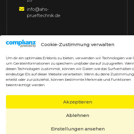
20
info@ahs-
prueftechnik.de
©2026 AHS Prüftechnik
Alle Rechte vorbehalten
Cookie-Zustimmung verwalten
Made with ♥ by borrek design
Um dir ein optimales Erlebnis zu bieten, verwenden wir Technologien wie 
um Geräteinformationen zu speichern und/oder darauf zuzugreifen. Wen
diesen Technologien zustimmst, können wir Daten wie das Surfverhalten 
eindeutige IDs auf dieser Website verarbeiten. Wenn du deine Zustimmung
erteilst oder zurückziehst, können bestimmte Merkmale und Funktionen
beeinträchtigt werden.
Akzeptieren
Ablehnen
Einstellungen ansehen