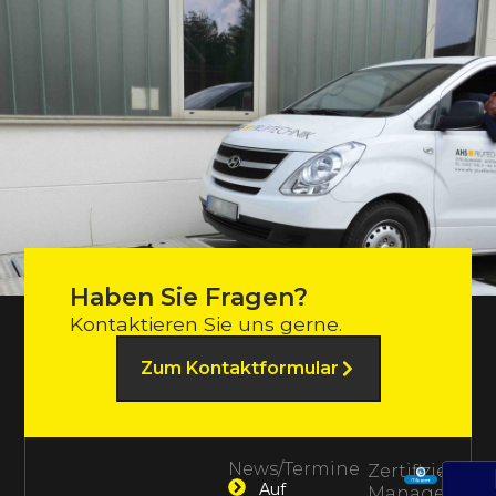
Haben Sie Fragen?
Kontaktieren Sie uns gerne.
Zum Kontaktformular
News/Termine
Zertifiziertes
Auf
Management