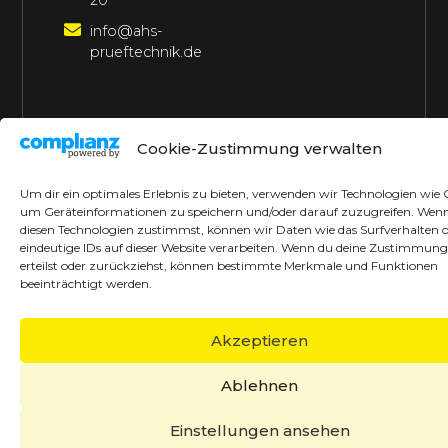
20
info@ahs-
prueftechnik.de
©2026 AHS Prüftechnik
Alle Rechte vorbehalten
Cookie-Zustimmung verwalten
Made with ♥ by borrek design
Um dir ein optimales Erlebnis zu bieten, verwenden wir Technologien wie 
um Geräteinformationen zu speichern und/oder darauf zuzugreifen. Wen
diesen Technologien zustimmst, können wir Daten wie das Surfverhalten 
eindeutige IDs auf dieser Website verarbeiten. Wenn du deine Zustimmung
erteilst oder zurückziehst, können bestimmte Merkmale und Funktionen
beeinträchtigt werden.
Akzeptieren
Ablehnen
Einstellungen ansehen