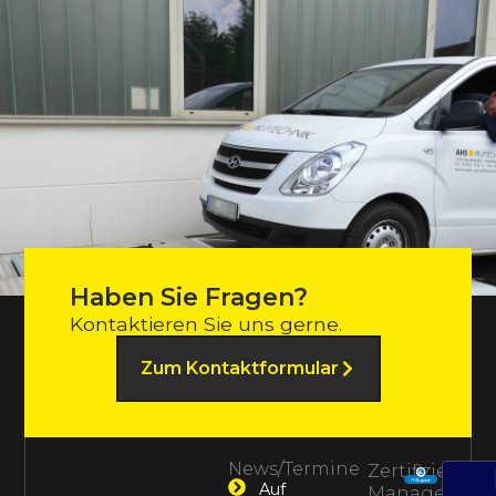
Haben Sie Fragen?
Kontaktieren Sie uns gerne.
Zum Kontaktformular
News/Termine
Zertifiziertes
Auf
Management