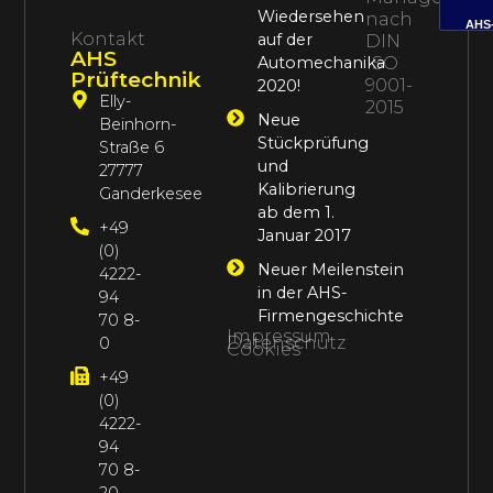
Wiedersehen
nach
AHS
Kontakt
auf der
DIN
AHS
Automechanika
ISO
Prüftechnik
9001-
2020!
Elly-
2015
Neue
Beinhorn-
Stückprüfung
Straße 6
und
27777
Kalibrierung
Ganderkesee
ab dem 1.
+49
Januar 2017
(0)
Neuer Meilenstein
4222-
in der AHS-
94
Firmengeschichte
70 8-
Impressum
Datenschutz
0
Cookies
+49
(0)
4222-
94
70 8-