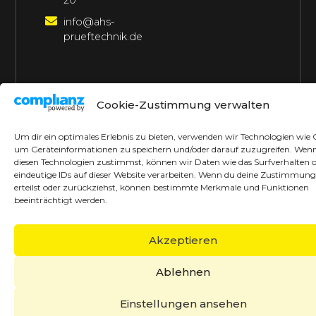
20
info@ahs-
prueftechnik.de
©2026 AHS Prüftechnik
Alle Rechte vorbehalten
Cookie-Zustimmung verwalten
Made with ♥ by borrek design
Um dir ein optimales Erlebnis zu bieten, verwenden wir Technologien wie 
um Geräteinformationen zu speichern und/oder darauf zuzugreifen. Wen
diesen Technologien zustimmst, können wir Daten wie das Surfverhalten 
eindeutige IDs auf dieser Website verarbeiten. Wenn du deine Zustimmung
erteilst oder zurückziehst, können bestimmte Merkmale und Funktionen
beeinträchtigt werden.
Akzeptieren
Ablehnen
Einstellungen ansehen