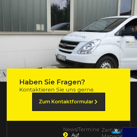
Haben Sie Fragen?
Kontaktieren Sie uns gerne.
Zum Kontaktformular
News/Termine
Zertifiziertes
Auf
Management