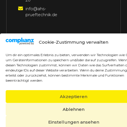
20
info@ahs-
prueftechnik.de
©2026 AHS Prüftechnik
Alle Rechte vorbehalten
Cookie-Zustimmung verwalten
Made with ♥ by borrek design
Um dir ein optimales Erlebnis zu bieten, verwenden wir Technologien wie 
um Geräteinformationen zu speichern und/oder darauf zuzugreifen. Wen
diesen Technologien zustimmst, können wir Daten wie das Surfverhalten 
eindeutige IDs auf dieser Website verarbeiten. Wenn du deine Zustimmung
erteilst oder zurückziehst, können bestimmte Merkmale und Funktionen
beeinträchtigt werden.
Akzeptieren
Ablehnen
Einstellungen ansehen