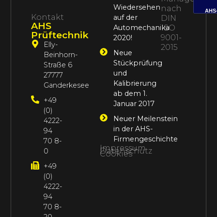
Wiedersehen
nach
AHS
Kontakt
auf der
DIN
AHS
Automechanika
ISO
Prüftechnik
9001-
2020!
Elly-
2015
Neue
Beinhorn-
Stückprüfung
Straße 6
und
27777
Kalibrierung
Ganderkesee
ab dem 1.
+49
Januar 2017
(0)
Neuer Meilenstein
4222-
in der AHS-
94
Firmengeschichte
70 8-
Impressum
Datenschutz
0
Cookies
+49
(0)
4222-
94
70 8-