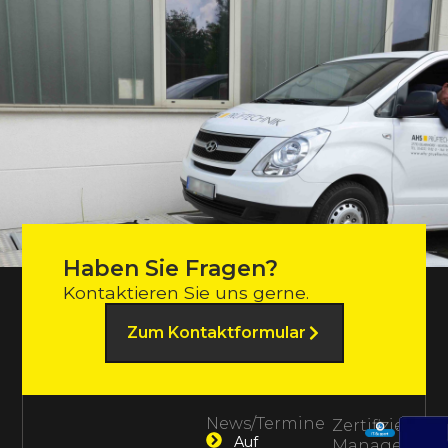
Haben Sie Fragen?
Kontaktieren Sie uns gerne.
Zum Kontaktformular
News/Termine
Zertifiziertes
Auf
Management