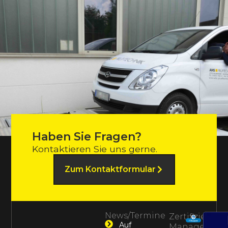
Haben Sie Fragen?
Kontaktieren Sie uns gerne.
Zum Kontaktformular
News/Termine
Zertifiziertes
Auf
Management