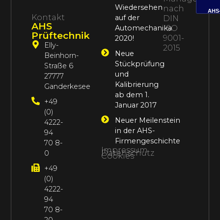
Wiedersehen
nach
AHS
Kontakt
auf der
DIN
AHS
Automechanika
ISO
Prüftechnik
9001-
2020!
Elly-
2015
Neue
Beinhorn-
Stückprüfung
Straße 6
und
27777
Kalibrierung
Ganderkesee
ab dem 1.
+49
Januar 2017
(0)
Neuer Meilenstein
4222-
in der AHS-
94
Firmengeschichte
70 8-
Impressum
Datenschutz
0
Cookies
+49
(0)
4222-
94
70 8-