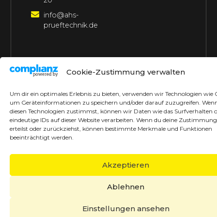
20
info@ahs-
prueftechnik.de
©2026 AHS Prüftechnik
Alle Rechte vorbehalten
Cookie-Zustimmung verwalten
Made with ♥ by borrek design
Um dir ein optimales Erlebnis zu bieten, verwenden wir Technologien wie 
um Geräteinformationen zu speichern und/oder darauf zuzugreifen. Wen
diesen Technologien zustimmst, können wir Daten wie das Surfverhalten 
eindeutige IDs auf dieser Website verarbeiten. Wenn du deine Zustimmung
erteilst oder zurückziehst, können bestimmte Merkmale und Funktionen
beeinträchtigt werden.
Akzeptieren
Ablehnen
Einstellungen ansehen