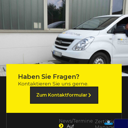
Haben Sie Fragen?
Kontaktieren Sie uns gerne.
Zum Kontaktformular
News/Termine
Zertifiziertes
Auf
Management