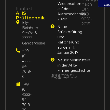
Wiedersehen
nach
AHS
Kontakt
auf der
DIN
AHS
Automechanika
ISO
Prüftechnik
9001-
2020!
Elly-
2015
Neue
Beinhorn-
Stückprüfung
Straße 6
und
27777
Kalibrierung
Ganderkesee
ab dem 1.
+49
Januar 2017
(0)
Neuer Meilenstein
4222-
in der AHS-
94
Firmengeschichte
70 8-
Impressum
Datenschutz
0
Cookies
+49
(0)
4222-
94
70 8-