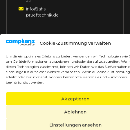
20
info@ahs-
prueftechnik.de
©2026 AHS Prüftechnik
Alle Rechte vorbehalten
Cookie-Zustimmung verwalten
Made with ♥ by borrek design
Um dir ein optimales Erlebnis zu bieten, verwenden wir Technologien wie 
um Geräteinformationen zu speichern und/oder darauf zuzugreifen. Wen
diesen Technologien zustimmst, können wir Daten wie das Surfverhalten 
eindeutige IDs auf dieser Website verarbeiten. Wenn du deine Zustimmung
erteilst oder zurückziehst, können bestimmte Merkmale und Funktionen
beeinträchtigt werden.
Akzeptieren
Ablehnen
Einstellungen ansehen