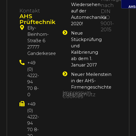
Wiedersehen
nach
AHS
Kontakt
auf der
DIN
AHS
Automechanika
ISO
Prüftechnik
9001-
2020!
Elly-
2015
Neue
Beinhorn-
Stückprüfung
Straße 6
und
27777
Kalibrierung
Ganderkesee
ab dem 1.
+49
Januar 2017
(0)
Neuer Meilenstein
4222-
in der AHS-
94
Firmengeschichte
70 8-
Impressum
Datenschutz
0
Cookies
+49
(0)
4222-
94
70 8-