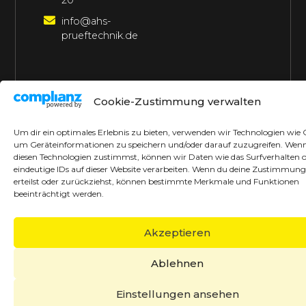
20
info@ahs-
prueftechnik.de
©2026 AHS Prüftechnik
Alle Rechte vorbehalten
Cookie-Zustimmung verwalten
Made with ♥ by borrek design
Um dir ein optimales Erlebnis zu bieten, verwenden wir Technologien wie 
um Geräteinformationen zu speichern und/oder darauf zuzugreifen. Wen
diesen Technologien zustimmst, können wir Daten wie das Surfverhalten 
eindeutige IDs auf dieser Website verarbeiten. Wenn du deine Zustimmung
erteilst oder zurückziehst, können bestimmte Merkmale und Funktionen
beeinträchtigt werden.
Akzeptieren
Ablehnen
Einstellungen ansehen