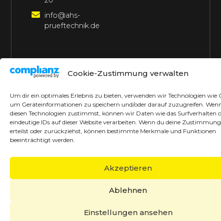
20
info@ahs-
prueftechnik.de
©2026 AHS Prüftechnik
Alle Rechte vorbehalten
Cookie-Zustimmung verwalten
Made with ♥ by borrek design
Um dir ein optimales Erlebnis zu bieten, verwenden wir Technologien wie 
um Geräteinformationen zu speichern und/oder darauf zuzugreifen. Wen
diesen Technologien zustimmst, können wir Daten wie das Surfverhalten 
eindeutige IDs auf dieser Website verarbeiten. Wenn du deine Zustimmung
erteilst oder zurückziehst, können bestimmte Merkmale und Funktionen
beeinträchtigt werden.
Akzeptieren
Ablehnen
Einstellungen ansehen