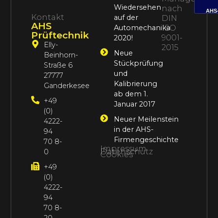
Wiedersehen
nach
AHS
Kontakt
auf der
DIN
AHS
Automechanika
ISO
Prüftechnik
9001-
2020!
Elly-
2015
Neue
Beinhorn-
Stückprüfung
Straße 6
und
27777
Kalibrierung
Ganderkesee
ab dem 1.
+49
Januar 2017
(0)
Neuer Meilenstein
4222-
in der AHS-
94
Firmengeschichte
70 8-
Impressum
Datenschutz
0
Cookies
+49
(0)
4222-
94
70 8-