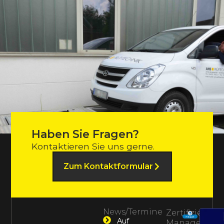
Haben Sie Fragen?
Kontaktieren Sie uns gerne.
Zum Kontaktformular
News/Termine
Zertifiziertes
Auf
Management