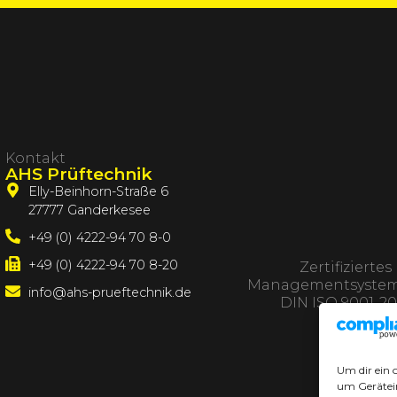
Kontakt
AHS Prüftechnik
Elly-Beinhorn-Straße 6
27777 Ganderkesee
+49 (0) 4222-94 70 8-0
+49 (0) 4222-94 70 8-20
Zertifiziertes
Managementsystem
info@ahs-prueftechnik.de
DIN ISO 9001-20
Um dir ein 
um Gerätei