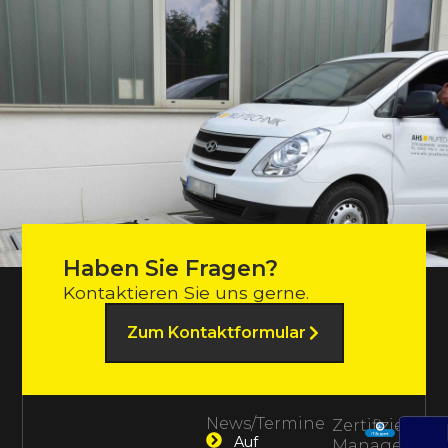
Haben Sie Fragen?
Kontaktieren Sie uns gerne.
Zum Kontaktformular
News/Termine
Zertifiziertes
Auf
Management