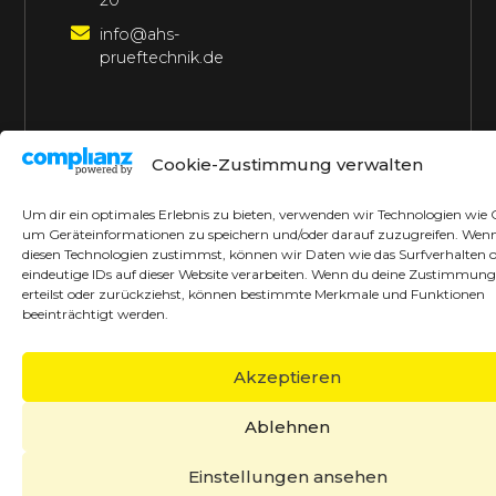
20
info@ahs-
prueftechnik.de
©2026 AHS Prüftechnik
Alle Rechte vorbehalten
Cookie-Zustimmung verwalten
Made with ♥ by borrek design
Um dir ein optimales Erlebnis zu bieten, verwenden wir Technologien wie 
um Geräteinformationen zu speichern und/oder darauf zuzugreifen. Wen
diesen Technologien zustimmst, können wir Daten wie das Surfverhalten 
eindeutige IDs auf dieser Website verarbeiten. Wenn du deine Zustimmung
erteilst oder zurückziehst, können bestimmte Merkmale und Funktionen
beeinträchtigt werden.
Akzeptieren
Ablehnen
Einstellungen ansehen