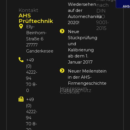
Wiedersehen
nach
AHS
Kontakt
auf der
DIN
AHS
Automechanika
ISO
Prüftechnik
9001-
2020!
Elly-
2015
Neue
Beinhorn-
Stückprüfung
Straße 6
und
27777
Kalibrierung
Ganderkesee
ab dem 1.
+49
Januar 2017
(0)
Neuer Meilenstein
4222-
in der AHS-
94
Firmengeschichte
70 8-
Impressum
Datenschutz
0
Cookies
+49
(0)
4222-
94
70 8-