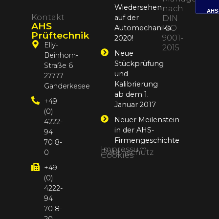
Wiedersehen
nach
AHS
Kontakt
auf der
DIN
AHS
Automechanika
ISO
Prüftechnik
9001-
2020!
Elly-
2015
Neue
Beinhorn-
Stückprüfung
Straße 6
und
27777
Kalibrierung
Ganderkesee
ab dem 1.
+49
Januar 2017
(0)
Neuer Meilenstein
4222-
in der AHS-
94
Firmengeschichte
70 8-
Impressum
Datenschutz
0
Cookies
+49
(0)
4222-
94
70 8-