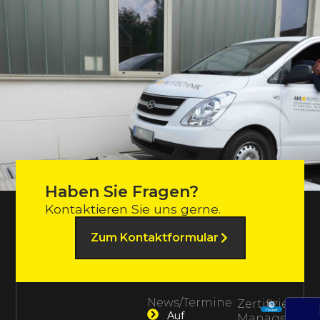
Haben Sie Fragen?
Kontaktieren Sie uns gerne.
Zum Kontaktformular
News/Termine
Zertifiziertes
Auf
Management