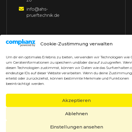
20
info@ahs-
prueftechnik.de
©2026 AHS Prüftechnik
Alle Rechte vorbehalten
Cookie-Zustimmung verwalten
Made with ♥ by borrek design
Um dir ein optimales Erlebnis zu bieten, verwenden wir Technologien wie 
um Geräteinformationen zu speichern und/oder darauf zuzugreifen. Wen
diesen Technologien zustimmst, können wir Daten wie das Surfverhalten 
eindeutige IDs auf dieser Website verarbeiten. Wenn du deine Zustimmung
erteilst oder zurückziehst, können bestimmte Merkmale und Funktionen
beeinträchtigt werden.
Akzeptieren
Ablehnen
Einstellungen ansehen