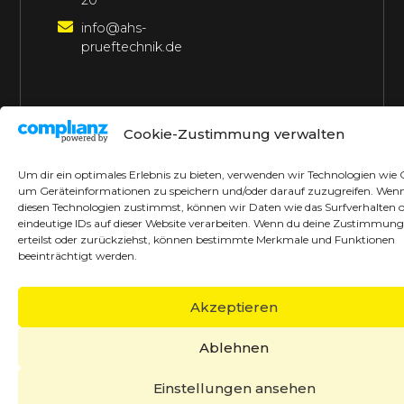
20
info@ahs-
prueftechnik.de
©2026 AHS Prüftechnik
Alle Rechte vorbehalten
Cookie-Zustimmung verwalten
Made with ♥ by borrek design
Um dir ein optimales Erlebnis zu bieten, verwenden wir Technologien wie 
um Geräteinformationen zu speichern und/oder darauf zuzugreifen. Wen
diesen Technologien zustimmst, können wir Daten wie das Surfverhalten 
eindeutige IDs auf dieser Website verarbeiten. Wenn du deine Zustimmung
erteilst oder zurückziehst, können bestimmte Merkmale und Funktionen
beeinträchtigt werden.
Akzeptieren
Ablehnen
Einstellungen ansehen