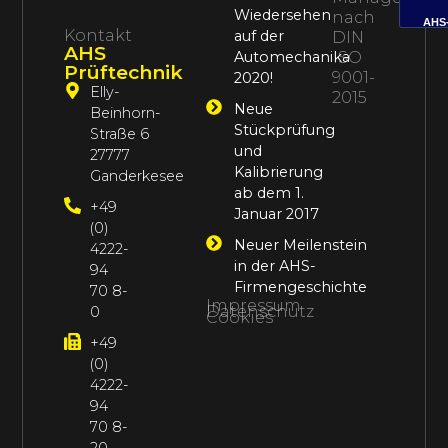
Wiedersehen
nach
AHS
Kontakt
auf der
DIN
AHS
Automechanika
ISO
Prüftechnik
9001-
2020!
Elly-
2015
Neue
Beinhorn-
Stückprüfung
Straße 6
und
27777
Kalibrierung
Ganderkesee
ab dem 1.
+49
Januar 2017
(0)
Neuer Meilenstein
4222-
in der AHS-
94
Firmengeschichte
70 8-
Impressum
Datenschutz
0
Cookies
+49
(0)
4222-
94
70 8-