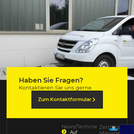
Haben Sie Fragen?
Kontaktieren Sie uns gerne.
Zum Kontaktformular
News/Termine
Zertifiziertes
Auf
Management