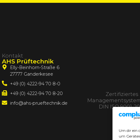
Kontakt
AHS Prüftechnik
Elly-Beinhorn-Straße 6
27777 Ganderkesee
+49 (0) 4222-94 70 8-0
+49 (0) 4222-94 70 8-20
Zertifiziertes
Managementsystem
info@ahs-prueftechnik.de
DIN ISO 9001-20
Um dir ein 
um Gerätei