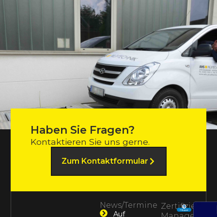
Haben Sie Fragen?
Kontaktieren Sie uns gerne.
Zum Kontaktformular
News/Termine
Zertifiziertes
Auf
Management