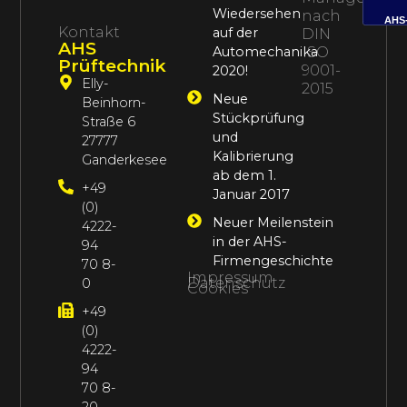
Wiedersehen
nach
AHS
Kontakt
auf der
DIN
AHS
Automechanika
ISO
Prüftechnik
9001-
2020!
Elly-
2015
Neue
Beinhorn-
Stückprüfung
Straße 6
und
27777
Kalibrierung
Ganderkesee
ab dem 1.
+49
Januar 2017
(0)
Neuer Meilenstein
4222-
in der AHS-
94
Firmengeschichte
70 8-
Impressum
Datenschutz
0
Cookies
+49
(0)
4222-
94
70 8-