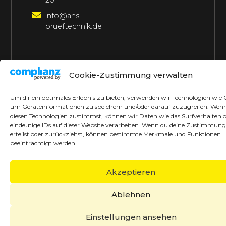
20
info@ahs-
prueftechnik.de
©2026 AHS Prüftechnik
Alle Rechte vorbehalten
Cookie-Zustimmung verwalten
Made with ♥ by borrek design
Um dir ein optimales Erlebnis zu bieten, verwenden wir Technologien wie 
um Geräteinformationen zu speichern und/oder darauf zuzugreifen. Wen
diesen Technologien zustimmst, können wir Daten wie das Surfverhalten 
eindeutige IDs auf dieser Website verarbeiten. Wenn du deine Zustimmung
erteilst oder zurückziehst, können bestimmte Merkmale und Funktionen
beeinträchtigt werden.
Akzeptieren
Ablehnen
Einstellungen ansehen