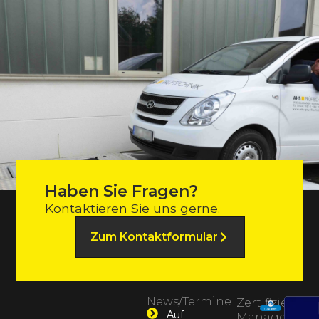
Haben Sie Fragen?
Kontaktieren Sie uns gerne.
Zum Kontaktformular
News/Termine
Zertifiziertes
Auf
Management