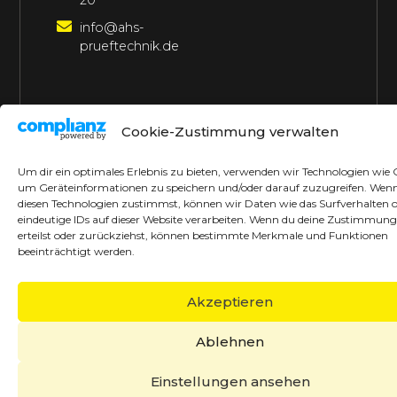
20
info@ahs-
prueftechnik.de
©2026 AHS Prüftechnik
Alle Rechte vorbehalten
Cookie-Zustimmung verwalten
Made with ♥ by borrek design
Um dir ein optimales Erlebnis zu bieten, verwenden wir Technologien wie 
um Geräteinformationen zu speichern und/oder darauf zuzugreifen. Wen
diesen Technologien zustimmst, können wir Daten wie das Surfverhalten 
eindeutige IDs auf dieser Website verarbeiten. Wenn du deine Zustimmung
erteilst oder zurückziehst, können bestimmte Merkmale und Funktionen
beeinträchtigt werden.
Akzeptieren
Ablehnen
Einstellungen ansehen