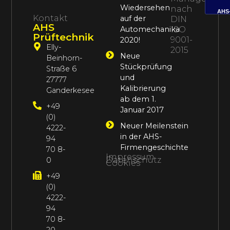
Wiedersehen
nach
AHS
Kontakt
auf der
DIN
AHS
Automechanika
ISO
Prüftechnik
9001-
2020!
Elly-
2015
Neue
Beinhorn-
Stückprüfung
Straße 6
und
27777
Kalibrierung
Ganderkesee
ab dem 1.
+49
Januar 2017
(0)
Neuer Meilenstein
4222-
in der AHS-
94
Firmengeschichte
70 8-
Impressum
Datenschutz
0
Cookies
+49
(0)
4222-
94
70 8-